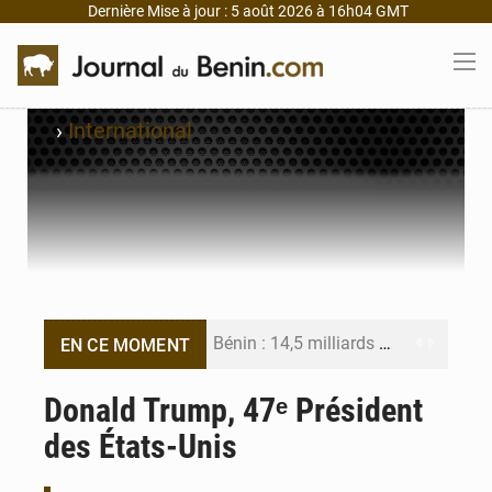
Dernière Mise à jour : 5 août 2026 à 16h04 GMT
›
International
Bénin : 14,5 milliards de dollars pour faire de la CDN 3.0 un bouclier économique
EN CE MOMENT
Bénin : le ministère de l’Intérieur évalue ses résultats à mi-parcours
Donald Trump, 47ᵉ Président
des États-Unis
FÉBÉBOXE : la gouvernance, premier combat de la mandature 2026-2030
Valse des entraîneurs en Première Division béninoise