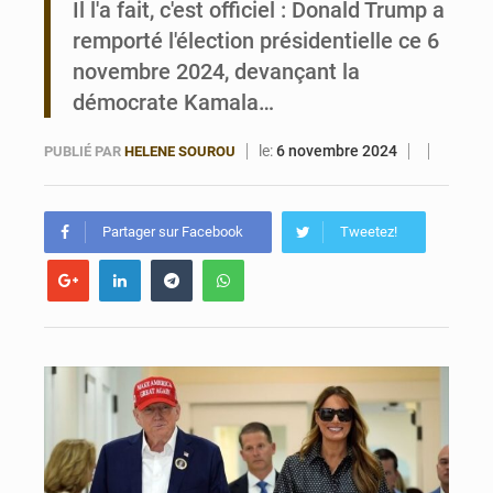
Il l'a fait, c'est officiel : Donald Trump a
remporté l'élection présidentielle ce 6
Noyade tragique à Kalalé : 2 enfants perdent la vie à Gawézi
novembre 2024, devançant la
démocrate Kamala…
le:
6 novembre 2024
PUBLIÉ PAR
HELENE SOUROU
Partager sur Facebook
Tweetez!