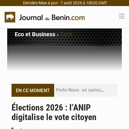
Dernière Mise à jour : 7 août 2026 à 10h20 GMT
Eco et Business
›
Tech
Porto‑Novo : un camion de produits pétroliers embrase Avakpa
EN CE MOMENT
Patrice Talon prend la tête du premier bureau du Sénat du Bénin
Élections 2026 : l’ANIP
digitalise le vote citoyen
Bénin : Djogbénou inspecte le chantier du siège de l’Assemblée
Bénin et Canada scellent un partenariat inédit