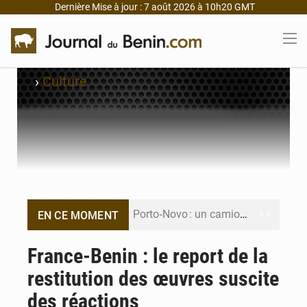
Dernière Mise à jour : 7 août 2026 à 10h20 GMT
›
Culture
Porto‑Novo : un camion de produits pétroliers embrase Avakpa
EN CE MOMENT
Patrice Talon prend la tête du premier bureau du Sénat du Bénin
France-Benin : le report de la
restitution des œuvres suscite
Bénin : Djogbénou inspecte le chantier du siège de l’Assemblée
des réactions
Bénin et Canada scellent un partenariat inédit