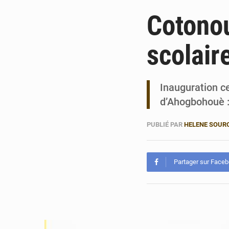
Cotono
scolair
Inauguration c
d’Ahogbohouè :
PUBLIÉ PAR
HELENE SOUR
Partager sur Face