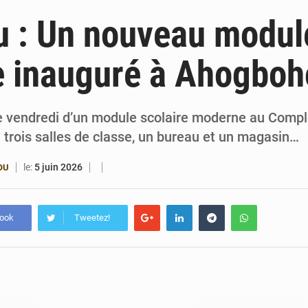
6 août 2026
Patrice Talon prend la tête du premier bureau 
u : Un nouveau modul
6 août 2026
Bénin : Djogbénou inspecte le chantier du siè
e inauguré à Ahogbo
6 août 2026
Bénin et Canada scellent un partenariat inédi
6 août 2026
Bénin : Le CEG La Verdure de Ouèdo fait sa mu
e vendredi d’un module scolaire moderne au Comp
 trois salles de classe, un bureau et un magasin…
le:
5 juin 2026
OU
book
Tweetez!