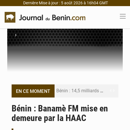
Dernière Mise à jour : 5 août 2026 à 16h04 GMT
›
Bénin : 14,5 milliards de dollars pour faire de la CDN 3.0 un bouclier économique
EN CE MOMENT
Bénin : le ministère de l’Intérieur évalue ses résultats à mi-parcours
Bénin : Banamè FM mise en
demeure par la HAAC
FÉBÉBOXE : la gouvernance, premier combat de la mandature 2026-2030
Valse des entraîneurs en Première Division béninoise