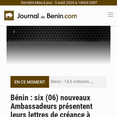
Dernière Mise à jour : 5 août 2026 à 16h04 GMT
›
Bénin : 14,5 milliards de dollars pour faire de la CDN 3.0 un bouclier économique
EN CE MOMENT
Bénin : le ministère de l’Intérieur évalue ses résultats à mi-parcours
Bénin : six (06) nouveaux
Ambassadeurs présentent
FÉBÉBOXE : la gouvernance, premier combat de la mandature 2026-2030
leurs lettres de créance à
Valse des entraîneurs en Première Division béninoise