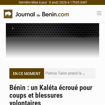
Dernière Mise à jour : 6 août 2026 à 17h05 GMT
›
Patrice Talon prend la tête du premier bureau du Sénat du Bénin
EN CE MOMENT
Bénin : Djogbénou inspecte le chantier du siège de l’Assemblée
Bénin : un Kaléta écroué pour
coups et blessures
Bénin et Canada scellent un partenariat inédit
volontaires
Bénin : Le CEG La Verdure de Ouèdo fait sa mue pour la rentrée