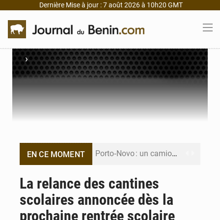
Dernière Mise à jour : 7 août 2026 à 10h20 GMT
›
Porto‑Novo : un camion de produits pétroliers embrase Avakpa
EN CE MOMENT
Patrice Talon prend la tête du premier bureau du Sénat du Bénin
La relance des cantines
scolaires annoncée dès la
Bénin : Djogbénou inspecte le chantier du siège de l’Assemblée
prochaine rentrée scolaire
Bénin et Canada scellent un partenariat inédit