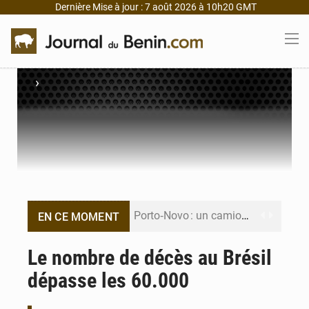
Dernière Mise à jour : 7 août 2026 à 10h20 GMT
›
Porto‑Novo : un camion de produits pétroliers embrase Avakpa
EN CE MOMENT
Patrice Talon prend la tête du premier bureau du Sénat du Bénin
Le nombre de décès au Brésil
dépasse les 60.000
Bénin : Djogbénou inspecte le chantier du siège de l’Assemblée
Bénin et Canada scellent un partenariat inédit