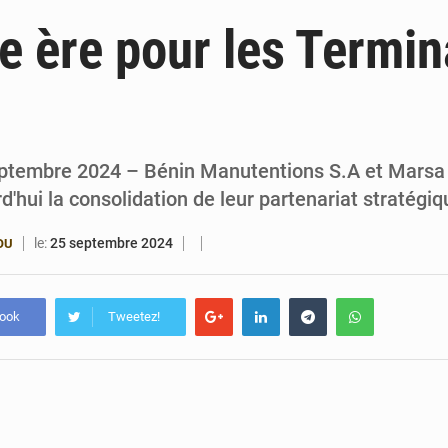
6 août 2026
Patrice Talon prend la tête du premier bureau 
e ère pour les Termi
6 août 2026
Bénin : Djogbénou inspecte le chantier du siè
6 août 2026
Bénin et Canada scellent un partenariat inédi
6 août 2026
Bénin : Le CEG La Verdure de Ouèdo fait sa mu
eptembre 2024 – Bénin Manutentions S.A et Marsa
'hui la consolidation de leur partenariat stratégi
le:
25 septembre 2024
OU
book
Tweetez!