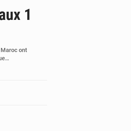
du Sénat du Bénin
naux 1
ge de l’Assemblée
t
e pour la rentrée
 Maroc ont
que…