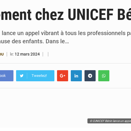
6 août 2026
Bénin : Le CEG La Verdure de Ouèdo fait sa mu
ement chez UNICEF B
5 août 2026
Bénin : 14,5 milliards de dollars pour faire de la CDN 3.0
4 août 2026
Bénin : le ministère de l’Intérieur évalue ses rés
lance un appel vibrant à tous les professionnels 
ause des enfants. Dans le…
4 août 2026
FÉBÉBOXE : la gouvernance, premier combat de la 
le:
12 mars 2024
OU
book
Tweetez!
© L’UNICEF Bénin lance un appel 