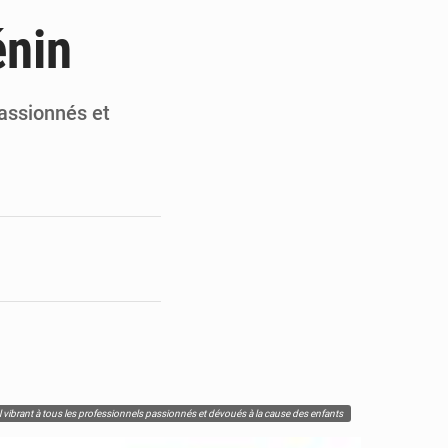
e pour la rentrée
énin
 un bouclier économique
ultats à mi-parcours
passionnés et
mandature 2026-2030
vibrant à tous les professionnels passionnés et dévoués à la cause des enfants