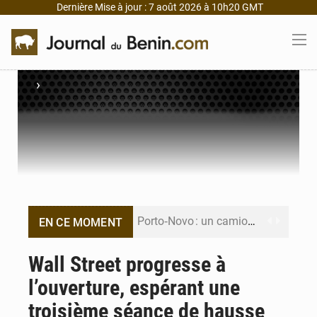
Dernière Mise à jour : 7 août 2026 à 10h20 GMT
›
Porto‑Novo : un camion de produits pétroliers embrase Avakpa
EN CE MOMENT
Patrice Talon prend la tête du premier bureau du Sénat du Bénin
Wall Street progresse à
l’ouverture, espérant une
Bénin : Djogbénou inspecte le chantier du siège de l’Assemblée
troisième séance de hausse
Bénin et Canada scellent un partenariat inédit