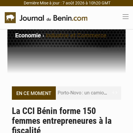
Dernière Mise à jour : 7 août 2026 à 10h20 GMT
Economie
›
Industrie et Commerce
Porto‑Novo : un camion de produits pétroliers embrase Avakpa
EN CE MOMENT
Patrice Talon prend la tête du premier bureau du Sénat du Bénin
La CCI Bénin forme 150
femmes entrepreneures à la
Bénin : Djogbénou inspecte le chantier du siège de l’Assemblée
fiscalité
Bénin et Canada scellent un partenariat inédit