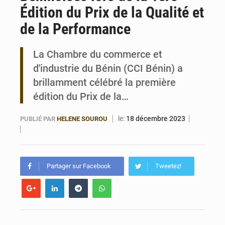
Édition du Prix de la Qualité et
Bénin : Le CEG La Verdure de Ouèdo fait sa mue pour la rentrée
de la Performance
La Chambre du commerce et
d'industrie du Bénin (CCI Bénin) a
brillamment célébré la première
édition du Prix de la…
le:
18 décembre 2023
PUBLIÉ PAR
HELENE SOUROU
Partager sur Facebook
Tweetez!