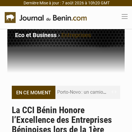
Dernière Mise à jour : 7 août 2026 à 10h20 GMT
Eco et Business
›
Entreprises
Porto‑Novo : un camion de produits pétroliers embrase Avakpa
EN CE MOMENT
Patrice Talon prend la tête du premier bureau du Sénat du Bénin
La CCI Bénin Honore
l’Excellence des Entreprises
Bénin : Djogbénou inspecte le chantier du siège de l’Assemblée
Béninoises lors de la 1ère
Bénin et Canada scellent un partenariat inédit