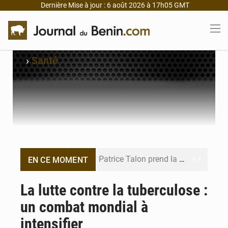
Dernière Mise à jour : 6 août 2026 à 17h05 GMT
›
Santé
Patrice Talon prend la tête du premier bureau du Sénat du Bénin
EN CE MOMENT
Bénin : Djogbénou inspecte le chantier du siège de l’Assemblée
La lutte contre la tuberculose :
un combat mondial à
Bénin et Canada scellent un partenariat inédit
intensifier
Bénin : Le CEG La Verdure de Ouèdo fait sa mue pour la rentrée