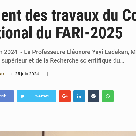
4 août 2026
Bénin : le ministère de l’Intérieur évalue ses rés
nt des travaux du C
4 août 2026
FÉBÉBOXE : la gouvernance, premier combat de la 
tional du FARI-2025
3 août 2026
Valse des entraîneurs en Première Division bé
3 août 2026
Noyade tragique à Kalalé : 2 enfants perdent 
in 2024 - La Professeure Eléonore Yayi Ladekan, M
 supérieur et de la Recherche scientifique du…
le:
25 juin 2024
OU
book
Tweetez!