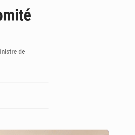
ultats à mi-parcours
omité
mandature 2026-2030
ninoise
la vie à Gawézi
inistre de