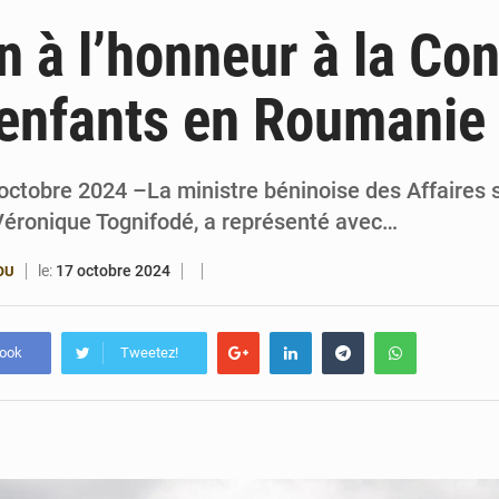
6 août 2026
Patrice Talon prend la tête du premier bureau 
n à l’honneur à la Co
6 août 2026
Bénin : Djogbénou inspecte le chantier du siè
 enfants en Roumanie
6 août 2026
Bénin et Canada scellent un partenariat inédi
6 août 2026
Bénin : Le CEG La Verdure de Ouèdo fait sa mu
octobre 2024 –La ministre béninoise des Affaires s
Véronique Tognifodé, a représenté avec…
le:
17 octobre 2024
OU
book
Tweetez!