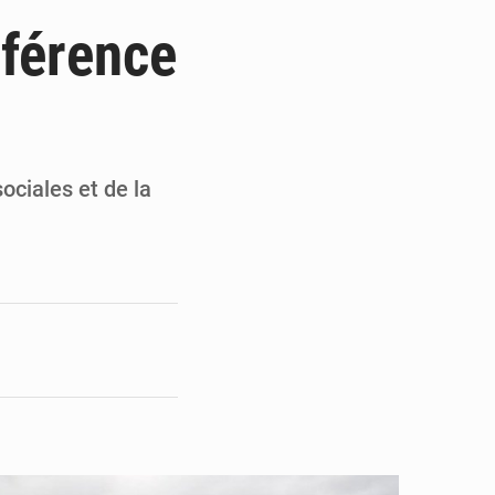
du Sénat du Bénin
nférence
ge de l’Assemblée
t
e pour la rentrée
ociales et de la