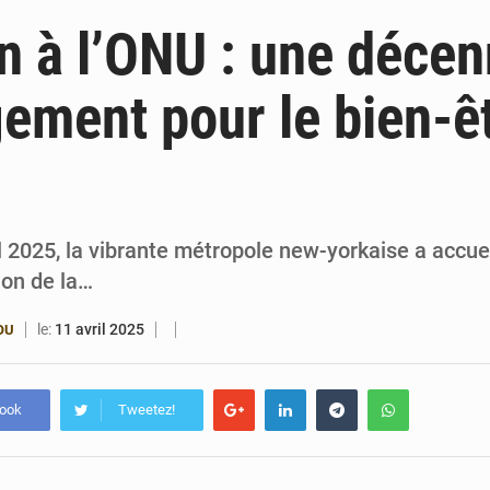
6 août 2026
Bénin : Djogbénou inspecte le chantier du siè
n à l’ONU : une décen
6 août 2026
Bénin et Canada scellent un partenariat inédi
ement pour le bien-ê
6 août 2026
Bénin : Le CEG La Verdure de Ouèdo fait sa mu
5 août 2026
Bénin : 14,5 milliards de dollars pour faire de la CDN 3.0
l 2025, la vibrante métropole new-yorkaise a accuei
on de la…
le:
11 avril 2025
OU
book
Tweetez!