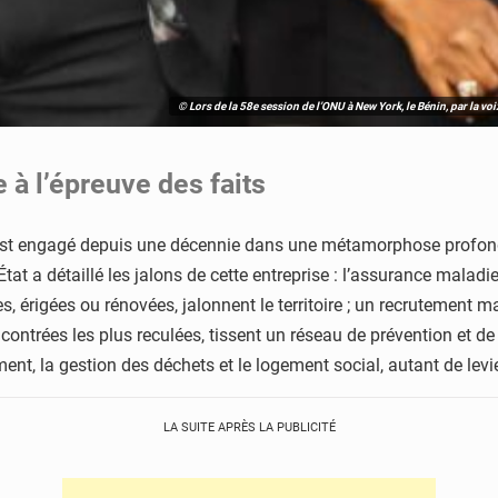
© Lors de la 58e session de l’ONU à New York, le Bénin, par la v
 à l’épreuve des faits
’est engagé depuis une décennie dans une métamorphose profonde
État a détaillé les jalons de cette entreprise : l’assurance maladi
res, érigées ou rénovées, jalonnent le territoire ; un recrutement
ntrées les plus reculées, tissent un réseau de prévention et de s
ent, la gestion des déchets et le logement social, autant de levi
LA SUITE APRÈS LA PUBLICITÉ