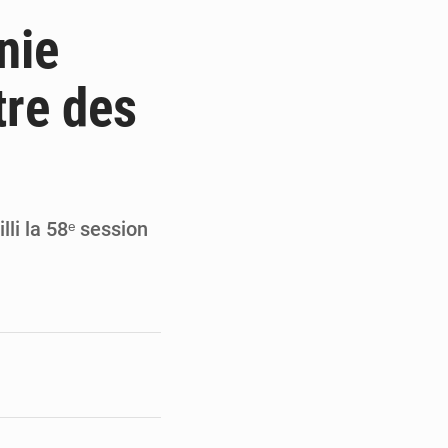
ge de l’Assemblée
nie
t
tre des
e pour la rentrée
 un bouclier économique
lli la 58ᵉ session