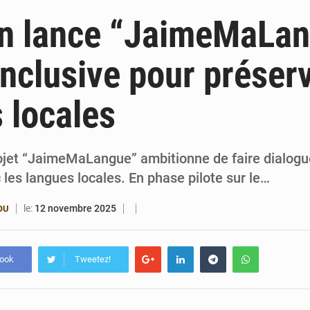
6 août 2026
Patrice Talon prend la tête du premier bureau 
in lance “JaimeMaLan
6 août 2026
Bénin : Djogbénou inspecte le chantier du siè
inclusive pour préser
6 août 2026
Bénin et Canada scellent un partenariat inédi
 locales
6 août 2026
Bénin : Le CEG La Verdure de Ouèdo fait sa mu
ojet “JaimeMaLangue” ambitionne de faire dialoguer
ec les langues locales. En phase pilote sur le…
le:
12 novembre 2025
OU
book
Tweetez!