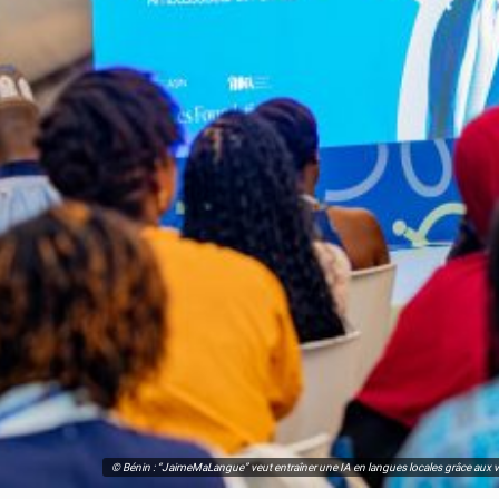
© Bénin : “JaimeMaLangue” veut entraîner une IA en langues locales grâce aux voi