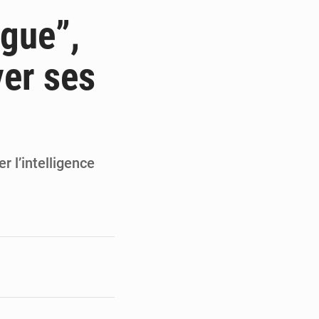
du Sénat du Bénin
gue”,
ge de l’Assemblée
ver ses
t
e pour la rentrée
 l’intelligence