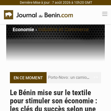
Dernière Mise à jour : 7 août 2026 à 10h20 GMT
Economie
›
Industrie et Commerce
Porto‑Novo : un camion de produits pétroliers embrase Avakpa
EN CE MOMENT
Patrice Talon prend la tête du premier bureau du Sénat du Bénin
Le Bénin mise sur le textile
pour stimuler son économie :
Bénin : Djogbénou inspecte le chantier du siège de l’Assemblée
les clés du succès selon une
Bénin et Canada scellent un partenariat inédit