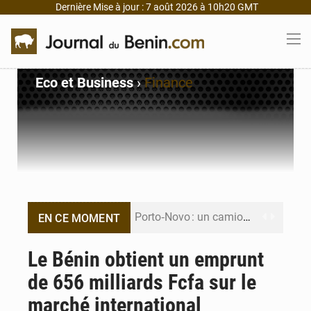
Dernière Mise à jour : 7 août 2026 à 10h20 GMT
Eco et Business
›
Finance
Porto‑Novo : un camion de produits pétroliers embrase Avakpa
EN CE MOMENT
Patrice Talon prend la tête du premier bureau du Sénat du Bénin
Le Bénin obtient un emprunt
de 656 milliards Fcfa sur le
Bénin : Djogbénou inspecte le chantier du siège de l’Assemblée
marché international
Bénin et Canada scellent un partenariat inédit