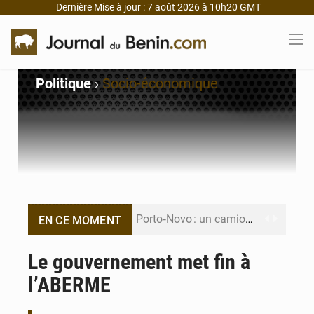
Dernière Mise à jour : 7 août 2026 à 10h20 GMT
Politique
›
Socio-économique
Porto‑Novo : un camion de produits pétroliers embrase Avakpa
EN CE MOMENT
Patrice Talon prend la tête du premier bureau du Sénat du Bénin
Le gouvernement met fin à
l’ABERME
Bénin : Djogbénou inspecte le chantier du siège de l’Assemblée
Bénin et Canada scellent un partenariat inédit