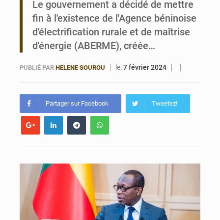
Le gouvernement a décidé de mettre
fin à l'existence de l'Agence béninoise
Bénin : Le CEG La Verdure de Ouèdo fait sa mue pour la rentrée
d'électrification rurale et de maîtrise
d'énergie (ABERME), créée…
le:
7 février 2024
PUBLIÉ PAR
HELENE SOUROU
Partager sur Facebook
Tweetez!