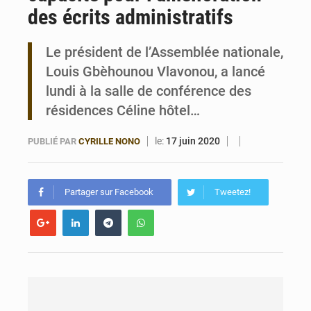
des écrits administratifs
Noyade tragique à Kalalé : 2 enfants perdent la vie à Gawézi
Le président de l’Assemblée nationale,
Louis Gbèhounou Vlavonou, a lancé
lundi à la salle de conférence des
résidences Céline hôtel…
le:
17 juin 2020
PUBLIÉ PAR
CYRILLE NONO
Partager sur Facebook
Tweetez!