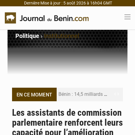
Dernière Mise à jour : 5 août 2026 à 16h04 GMT
Politique
›
Institutionnel
Bénin : 14,5 milliards de dollars pour faire de la CDN 3.0 un bouclier économique
EN CE MOMENT
Bénin : le ministère de l’Intérieur évalue ses résultats à mi-parcours
Les assistants de commission
parlementaire renforcent leurs
FÉBÉBOXE : la gouvernance, premier combat de la mandature 2026-2030
capacité pour l’amélioration
Valse des entraîneurs en Première Division béninoise