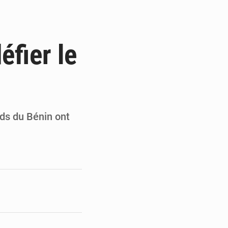
du Sénat du Bénin
ge de l’Assemblée
éfier le
t
e pour la rentrée
rds du Bénin ont