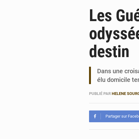
Les Gué
odyssée
destin
Dans une crois
élu domicile t
PUBLIÉ PAR
HELENE SOUR
Partager sur Face