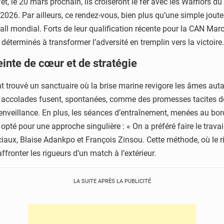
fet, le 20 mars prochain, ils croiseront le fer avec les Warrior
26. Par ailleurs, ce rendez-vous, bien plus qu’une simple joute 
all mondial. Forts de leur qualification récente pour la CAN Mar
éterminés à transformer l’adversité en tremplin vers la victoire.
inte de cœur et de stratégie
t trouvé un sanctuaire où la brise marine revigore les âmes auta
es accolades fusent, spontanées, comme des promesses tacites de s
ienveillance. En plus, les séances d’entraînement, menées au bord 
 opté pour une approche singulière : « On a préféré faire le trav
aux, Blaise Adankpo et François Zinsou. Cette méthode, où le rire 
ffronter les rigueurs d’un match à l’extérieur.
LA SUITE APRÈS LA PUBLICITÉ