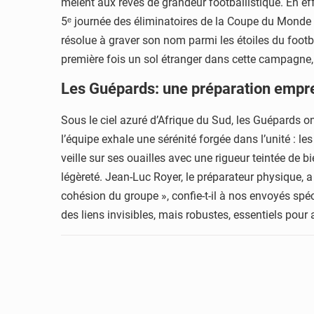
mêlent aux rêves de grandeur footballistique. En ef
5ᵉ journée des éliminatoires de la Coupe du Monde 20
résolue à graver son nom parmi les étoiles du footb
première fois un sol étranger dans cette campagne, d
Les Guépards: une préparation empre
Sous le ciel azuré d’Afrique du Sud, les Guépards on
l’équipe exhale une sérénité forgée dans l’unité : l
veille sur ses ouailles avec une rigueur teintée de b
légèreté. Jean-Luc Royer, le préparateur physique, a
cohésion du groupe », confie-t-il à nos envoyés spéci
des liens invisibles, mais robustes, essentiels pour a