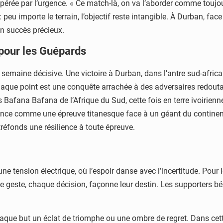
rée par l’urgence. « Ce match-là, on va l’aborder comme toujours
: peu importe le terrain, l’objectif reste intangible. À Durban, 
n succès précieux.
 pour les Guépards
 semaine décisive. Une victoire à Durban, dans l’antre sud-africa
haque point est une conquête arrachée à des adversaires redoutabl
es Bafana Bafana de l’Afrique du Sud, cette fois en terre ivoirie
nonce comme une épreuve titanesque face à un géant du continent
tréfonds une résilience à toute épreuve.
e tension électrique, où l’espoir danse avec l’incertitude. Pour 
e geste, chaque décision, façonne leur destin. Les supporters bén
aque but un éclat de triomphe ou une ombre de regret. Dans ce