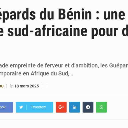
6 août 2026
Patrice Talon prend la tête du premier bureau 
pards du Bénin : une
6 août 2026
Bénin : Djogbénou inspecte le chantier du siè
 sud-africaine pour d
6 août 2026
Bénin et Canada scellent un partenariat inédi
6 août 2026
Bénin : Le CEG La Verdure de Ouèdo fait sa mu
ade empreinte de ferveur et d’ambition, les Guépa
emporaire en Afrique du Sud,…
le:
18 mars 2025
OU
book
Tweetez!