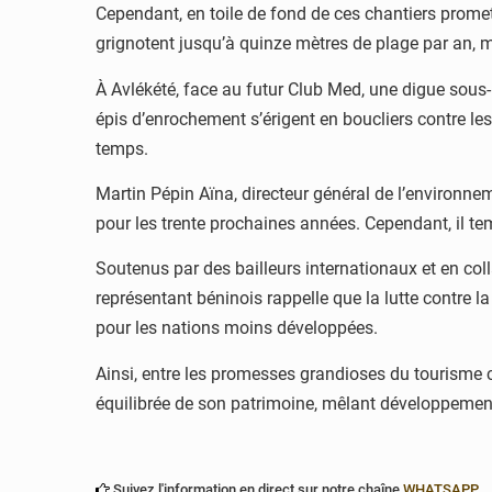
Cependant, en toile de fond de ces chantiers prome
grignotent jusqu’à quinze mètres de plage par an, me
À Avlékété, face au futur Club Med, une digue sous-m
épis d’enrochement s’érigent en boucliers contre les
temps.
Martin Pépin Aïna, directeur général de l’environnem
pour les trente prochaines années. Cependant, il tem
Soutenus par des bailleurs internationaux et en col
représentant béninois rappelle que la lutte contre 
pour les nations moins développées.
Ainsi, entre les promesses grandioses du tourisme côt
équilibrée de son patrimoine, mêlant développement
Suivez l'information en direct sur notre chaîne
WHATSAPP