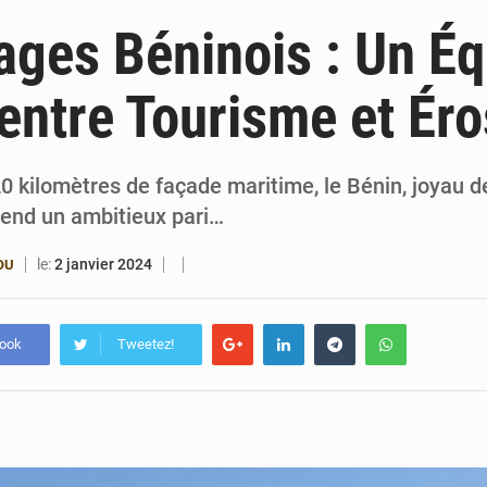
4 août 2026
Bénin : le ministère de l’Intérieur évalue ses rés
ages Béninois : Un Éq
4 août 2026
FÉBÉBOXE : la gouvernance, premier combat de la 
 entre Tourisme et Ér
3 août 2026
Valse des entraîneurs en Première Division bé
3 août 2026
Noyade tragique à Kalalé : 2 enfants perdent 
20 kilomètres de façade maritime, le Bénin, joyau de
rend un ambitieux pari…
le:
2 janvier 2024
OU
book
Tweetez!