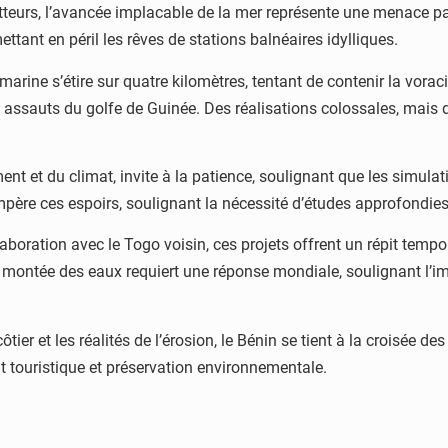
tteurs, l’avancée implacable de la mer représente une menace pa
ttant en péril les rêves de stations balnéaires idylliques.
arine s’étire sur quatre kilomètres, tentant de contenir la vora
 assauts du golfe de Guinée. Des réalisations colossales, mais do
ent et du climat, invite à la patience, soulignant que les simulat
père ces espoirs, soulignant la nécessité d’études approfondies 
laboration avec le Togo voisin, ces projets offrent un répit temp
la montée des eaux requiert une réponse mondiale, soulignant l’i
ier et les réalités de l’érosion, le Bénin se tient à la croisée d
 touristique et préservation environnementale.