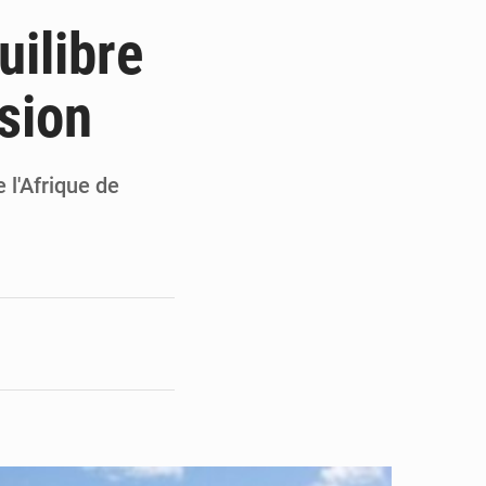
ultats à mi-parcours
uilibre
mandature 2026-2030
osion
ninoise
la vie à Gawézi
 l'Afrique de