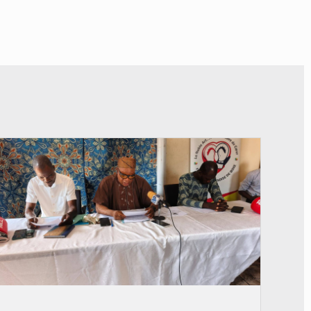
© FéBéBOXE officiel