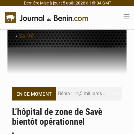
Dernière Mise à jour : 5 août 2026 à 16h04 GMT
›
Santé
Bénin : 14,5 milliards de dollars pour faire de la CDN 3.0 un bouclier économique
EN CE MOMENT
Bénin : le ministère de l’Intérieur évalue ses résultats à mi-parcours
L’hôpital de zone de Savè
bientôt opérationnel
FÉBÉBOXE : la gouvernance, premier combat de la mandature 2026-2030
Valse des entraîneurs en Première Division béninoise