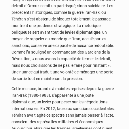
détroit d’Ormuz serait un pari risqué, sinon suicidaire. Les
précédents historiques, comme la guerre Iran-Irak, où
Téhéran s’est abstenu de bloquer totalement le passage,
montrent une prudence stratégique. La rhétorique
belliqueuse sert avant tout de
levier diplomatique
, un
moyen de rappeler au monde que l’Iran, acculé par les
sanctions, conserve une capacité de nuisance redoutable.
Comme l’a souligné un commandant des Gardiens de la
Révolution, « nous avons la capacité de fermer le détroit,
mais nous choisissons de ne pas le faire pour l’instant ».
Une nuance qui traduit une volonté de ménager une porte
de sortie tout en maintenant la pression.
Cette menace, brandie à maintes reprises depuis la guerre
Iran-Irak (1980-1988), s’apparente à une joute
diplomatique, un levier pour peser sur les négociations
internationales. En 2012, face aux sanctions occidentales,
Téhéran avait agité ce spectre sans jamais passer à l’acte,
conscient des représailles militaires et économiques.
Aujourd’hui, alors que les frappes israéliennes continuent