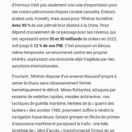
d’Hormuz n’est pas seulement une voie d’exportation pour
ses voisins pétromonarchiques (Arabie saoudite, Émirats
arabes unis, Koweït), mais aussi pour Téhéran lui-même.
Avec 95 %
de son pétrole brut destiné à la Chine, l’Iran
dépend crucialement de ce passage pour ses revenus, qui
ont représenté entre
35 et 50 milliards
de dollars en 2023,
soit jusqu’à
12 % de son PIB
. C’est pourquoi un blocus,
même temporaire, se retournerait contre ses propres
intérêts, asphyxiant une économie déjà fragilisée par des
sanctions internationales.
Pourtant, Téhéran dispose d’un arsenal dissuasif propre à
semer le chaos sans nécessairement fermer
hermétiquement le détroit. Mines flottantes, attaques par
essaims de vedettes rapides, missiles antinavires : ces
tactiques de guérilla maritime, héritées de la « guerre des
tankers » des années 1980, pourraient suffire à rendre la
navigation hasardeuse, faisant grimper en flèche les primes
d’assurance maritime et paralysant le trafic. Une telle
stratégie de « déni d’accès » transformerait Ormuz en un