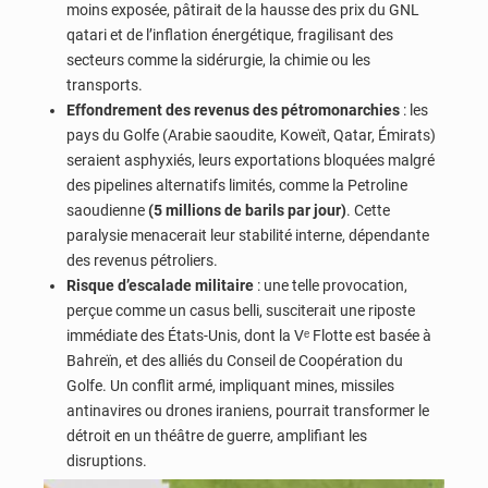
moins exposée, pâtirait de la hausse des prix du GNL
qatari et de l’inflation énergétique, fragilisant des
secteurs comme la sidérurgie, la chimie ou les
transports.
Effondrement des revenus des pétromonarchies
: les
pays du Golfe (Arabie saoudite, Koweït, Qatar, Émirats)
seraient asphyxiés, leurs exportations bloquées malgré
des pipelines alternatifs limités, comme la Petroline
saoudienne
(5 millions de barils par jour)
. Cette
paralysie menacerait leur stabilité interne, dépendante
des revenus pétroliers.
Risque d’escalade militaire
: une telle provocation,
perçue comme un casus belli, susciterait une riposte
immédiate des États-Unis, dont la Vᵉ Flotte est basée à
Bahreïn, et des alliés du Conseil de Coopération du
Golfe. Un conflit armé, impliquant mines, missiles
antinavires ou drones iraniens, pourrait transformer le
détroit en un théâtre de guerre, amplifiant les
disruptions.