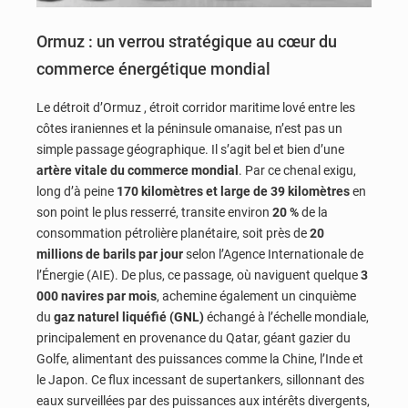
Ormuz : un verrou stratégique au cœur du
commerce énergétique mondial
Le détroit d’Ormuz , étroit corridor maritime lové entre les
côtes iraniennes et la péninsule omanaise, n’est pas un
simple passage géographique. Il s’agit bel et bien d’une
artère vitale du commerce mondial
. Par ce chenal exigu,
long d’à peine
170 kilomètres et large de 39 kilomètres
en
son point le plus resserré, transite environ
20 %
de la
consommation pétrolière planétaire, soit près de
20
millions de barils par jour
selon l’Agence Internationale de
l’Énergie (AIE). De plus, ce passage, où naviguent quelque
3
000 navires par mois
, achemine également un cinquième
du
gaz naturel liquéfié (GNL)
échangé à l’échelle mondiale,
principalement en provenance du Qatar, géant gazier du
Golfe, alimentant des puissances comme la Chine, l’Inde et
le Japon. Ce flux incessant de supertankers, sillonnant des
eaux surveillées par des puissances aux intérêts divergents,