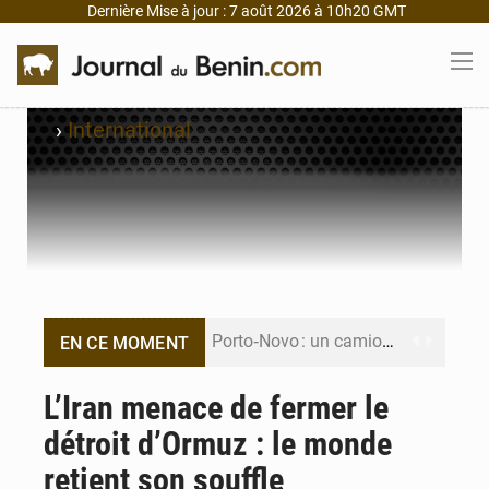
Dernière Mise à jour : 7 août 2026 à 10h20 GMT
›
International
Porto‑Novo : un camion de produits pétroliers embrase Avakpa
EN CE MOMENT
Patrice Talon prend la tête du premier bureau du Sénat du Bénin
L’Iran menace de fermer le
détroit d’Ormuz : le monde
Bénin : Djogbénou inspecte le chantier du siège de l’Assemblée
retient son souffle
Bénin et Canada scellent un partenariat inédit