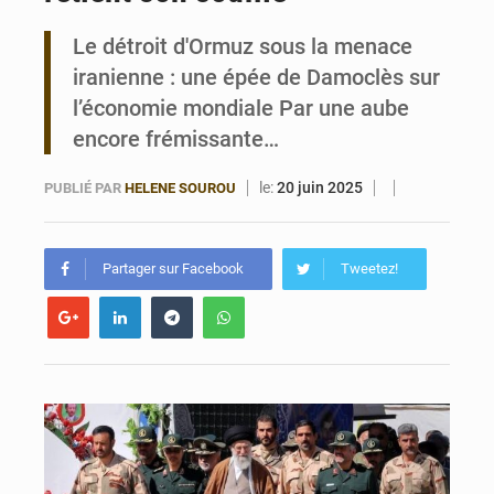
Le détroit d'Ormuz sous la menace
Bénin : Le CEG La Verdure de Ouèdo fait sa mue pour la rentrée
iranienne : une épée de Damoclès sur
l’économie mondiale Par une aube
encore frémissante…
le:
20 juin 2025
PUBLIÉ PAR
HELENE SOUROU
Partager sur Facebook
Tweetez!