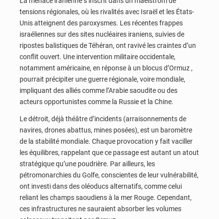
La menace iranienne s’inscrit dans un maelström de
tensions régionales, où les rivalités avec Israël et les États-
Unis atteignent des paroxysmes. Les récentes frappes
israéliennes sur des sites nucléaires iraniens, suivies de
ripostes balistiques de Téhéran, ont ravivé les craintes d’un
conflit ouvert. Une intervention militaire occidentale,
notamment américaine, en réponse à un blocus d’Ormuz ,
pourrait précipiter une guerre régionale, voire mondiale,
impliquant des alliés comme l’Arabie saoudite ou des
acteurs opportunistes comme la Russie et la Chine.
Le détroit, déjà théâtre d’incidents (arraisonnements de
navires, drones abattus, mines posées), est un baromètre
de la stabilité mondiale. Chaque provocation y fait vaciller
les équilibres, rappelant que ce passage est autant un atout
stratégique qu’une poudrière. Par ailleurs, les
pétromonarchies du Golfe, conscientes de leur vulnérabilité,
ont investi dans des oléoducs alternatifs, comme celui
reliant les champs saoudiens à la mer Rouge. Cependant,
ces infrastructures ne sauraient absorber les volumes