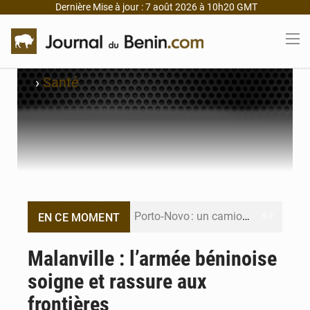
Dernière Mise à jour : 7 août 2026 à 10h20 GMT
›
Santé
Porto‑Novo : un camion de produits pétroliers embrase Avakpa
EN CE MOMENT
Patrice Talon prend la tête du premier bureau du Sénat du Bénin
Malanville : l’armée béninoise
soigne et rassure aux
Bénin : Djogbénou inspecte le chantier du siège de l’Assemblée
frontières
Bénin et Canada scellent un partenariat inédit