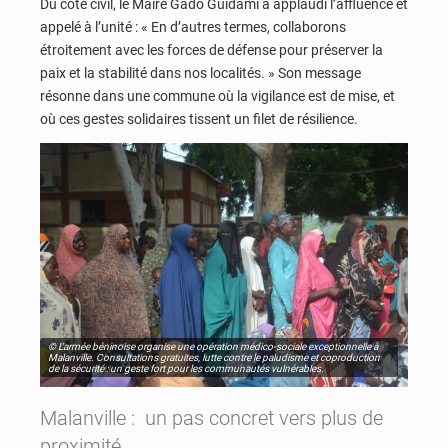
Du côté civil, le Maire Gado Guidami a applaudi l’affluence et
appelé à l’unité : « En d’autres termes, collaborons
étroitement avec les forces de défense pour préserver la
paix et la stabilité dans nos localités. » Son message
résonne dans une commune où la vigilance est de mise, et
où ces gestes solidaires tissent un filet de résilience.
© L’armée béninoise organise une opération médico-sociale exceptionnelle à
Malanville. Consultations gratuites, lutte contre le paludisme et coproduction
de la sécurité : un geste fort pour les communautés vulnérables.
Malanville : un pas concret vers plus de
proximité