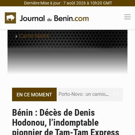
Dernière Mise à jour : 7 août 2026 à 10h20 GMT
›
Carte Noire
Porto‑Novo : un camion de produits pétroliers embrase Avakpa
EN CE MOMENT
Patrice Talon prend la tête du premier bureau du Sénat du Bénin
Bénin : Décès de Denis
Hodonou, l’indomptable
Bénin : Djogbénou inspecte le chantier du siège de l’Assemblée
pionnier de Tam-Tam Express
Bénin et Canada scellent un partenariat inédit