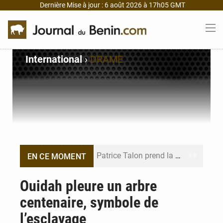
Dernière Mise à jour : 6 août 2026 à 17h05 GMT
International
›
DRAME
Patrice Talon prend la tête du premier bureau du Sénat du Bénin
EN CE MOMENT
Bénin : Djogbénou inspecte le chantier du siège de l’Assemblée
Ouidah pleure un arbre
centenaire, symbole de
Bénin et Canada scellent un partenariat inédit
l’esclavage
Bénin : Le CEG La Verdure de Ouèdo fait sa mue pour la rentrée