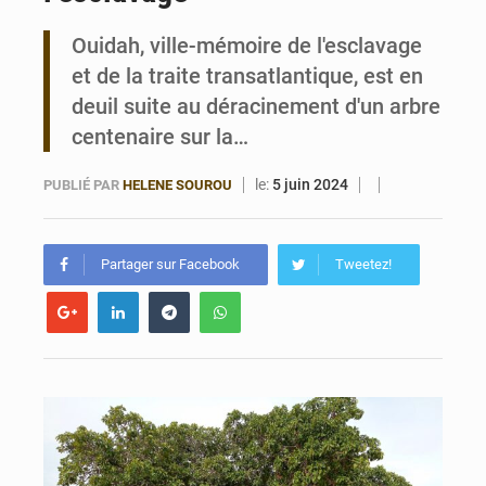
Ouidah, ville-mémoire de l'esclavage
Bénin : 14,5 milliards de dollars pour faire de la CDN 3.0 un bouclier économique
et de la traite transatlantique, est en
deuil suite au déracinement d'un arbre
centenaire sur la…
le:
5 juin 2024
PUBLIÉ PAR
HELENE SOUROU
Partager sur Facebook
Tweetez!