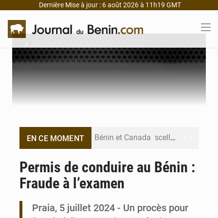
Dernière Mise à jour : 6 août 2026 à 11h19 GMT
›
Justice
Bénin et Canada scellent un partenariat inédit
EN CE MOMENT
Bénin : Le CEG La Verdure de Ouèdo fait sa mue pour la rentrée
Permis de conduire au Bénin :
Fraude à l’examen
Bénin : 14,5 milliards de dollars pour faire de la CDN 3.0 un bouclier économique
Bénin : le ministère de l’Intérieur évalue ses résultats à mi-parcours
Praia, 5 juillet 2024 - Un procès pour