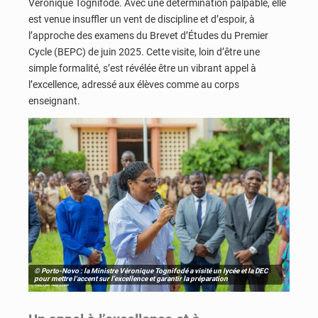
Véronique Tognifodé. Avec une détermination palpable, elle
est venue insuffler un vent de discipline et d’espoir, à
l’approche des examens du Brevet d’Études du Premier
Cycle (BEPC) de juin 2025. Cette visite, loin d’être une
simple formalité, s’est révélée être un vibrant appel à
l’excellence, adressé aux élèves comme au corps
enseignant.
© Porto-Novo : la Ministre Véronique Tognifodé a visité un lycée et la DEC
pour mettre l'accent sur l'excellence et garantir la préparation