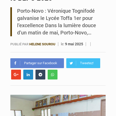
Porto-Novo : Véronique Tognifodé
Bénin : 14,5 milliards de dollars pour faire de la CDN 3.0 un bouclier économique
galvanise le Lycée Toffa 1er pour
l’excellence Dans la lumière douce
d’un matin de mai, Porto-Novo,…
le:
9 mai 2025
PUBLIÉ PAR
HELENE SOUROU
Partager sur Facebook
Tweetez!