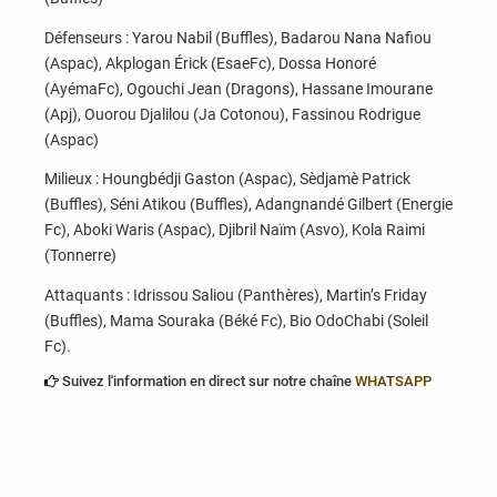
Défenseurs : Yarou Nabil (Buffles), Badarou Nana Nafiou
(Aspac), Akplogan Érick (EsaeFc), Dossa Honoré
(AyémaFc), Ogouchi Jean (Dragons), Hassane Imourane
(Apj), Ouorou Djalilou (Ja Cotonou), Fassinou Rodrigue
(Aspac)
Milieux : Houngbédji Gaston (Aspac), Sèdjamè Patrick
(Buffles), Séni Atikou (Buffles), Adangnandé Gilbert (Energie
Fc), Aboki Waris (Aspac), Djibril Naïm (Asvo), Kola Raimi
(Tonnerre)
Attaquants : Idrissou Saliou (Panthères), Martin’s Friday
(Buffles), Mama Souraka (Béké Fc), Bio OdoChabi (Soleil
Fc).
Suivez l'information en direct sur notre chaîne
WHATSAPP