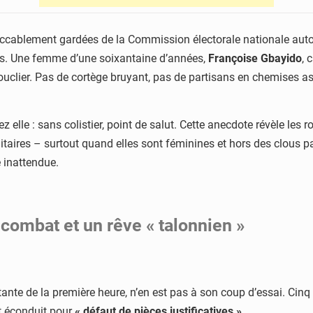
peccablement gardées de la Commission électorale nationale aut
res. Une femme d’une soixantaine d’années,
Françoise Gbayido
, 
clier. Pas de cortège bruyant, pas de partisans en chemises ass
hez elle : sans colistier, point de salut. Cette anecdote révèle le
litaires – surtout quand elles sont féminines et hors des clous p
 inattendue.
 combat et un rêve « talonnien »
nte de la première heure, n’en est pas à son coup d’essai. Cinq a
it éconduit pour
« défaut de pièces justificatives »
.