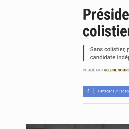
Présiden
colisti
Sans colistier,
candidate indép
PUBLIÉ PAR
HELENE SOUR
Partager sur Face