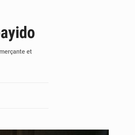
du Sénat du Bénin
ge de l’Assemblée
bayido
t
e pour la rentrée
ommerçante et