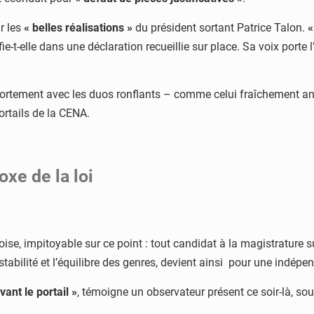
ar les
« belles réalisations »
du président sortant Patrice Talon.
«
fie-t-elle dans une déclaration recueillie sur place. Sa voix port
fortement avec les duos ronflants – comme celui fraîchement a
ortails de la CENA.
oxe de la loi
oise, impitoyable sur ce point : tout candidat à la magistrature su
 stabilité et l’équilibre des genres, devient ainsi pour une in
ant le portail »
, témoigne un observateur présent ce soir-là, s