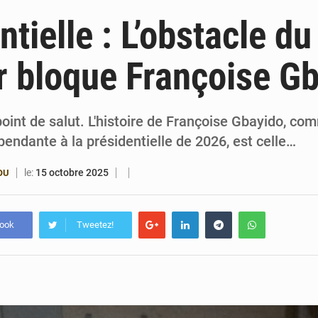
6 août 2026
Patrice Talon prend la tête du premier bureau 
tielle : L’obstacle du
6 août 2026
Bénin : Djogbénou inspecte le chantier du siè
er bloque Françoise G
6 août 2026
Bénin et Canada scellent un partenariat inédi
6 août 2026
Bénin : Le CEG La Verdure de Ouèdo fait sa mu
 point de salut. L'histoire de Françoise Gbayido, c
endante à la présidentielle de 2026, est celle…
le:
15 octobre 2025
OU
book
Tweetez!