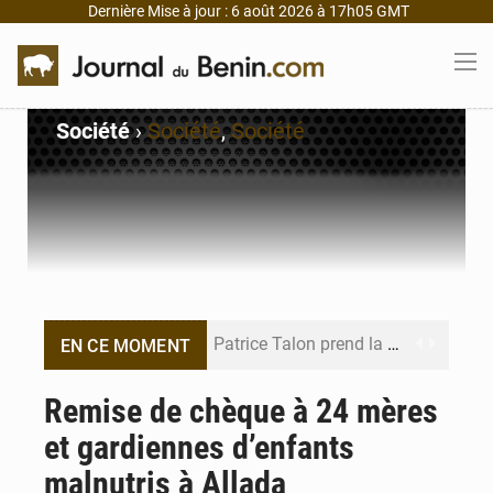
Dernière Mise à jour : 6 août 2026 à 17h05 GMT
Société
›
Société
,
Société
Patrice Talon prend la tête du premier bureau du Sénat du Bénin
EN CE MOMENT
Bénin : Djogbénou inspecte le chantier du siège de l’Assemblée
Remise de chèque à 24 mères
et gardiennes d’enfants
Bénin et Canada scellent un partenariat inédit
malnutris à Allada
Bénin : Le CEG La Verdure de Ouèdo fait sa mue pour la rentrée