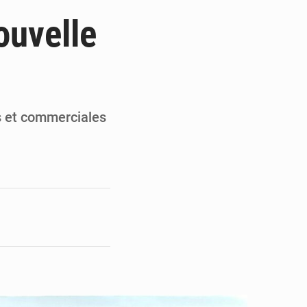
ultats à mi-parcours
ouvelle
mandature 2026-2030
ninoise
la vie à Gawézi
s et commerciales