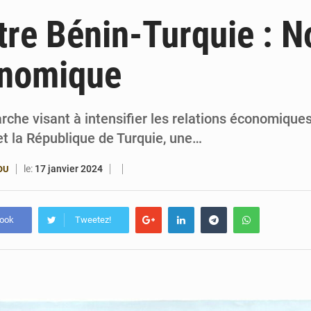
4 août 2026
Bénin : le ministère de l’Intérieur évalue ses rés
re Bénin-Turquie : N
4 août 2026
FÉBÉBOXE : la gouvernance, premier combat de la 
onomique
3 août 2026
Valse des entraîneurs en Première Division bé
3 août 2026
Noyade tragique à Kalalé : 2 enfants perdent 
che visant à intensifier les relations économique
et la République de Turquie, une…
le:
17 janvier 2024
OU
book
Tweetez!