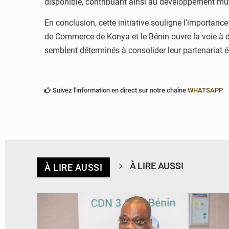
disponible, contribuant ainsi au développement mu
En conclusion, cette initiative souligne l’importa
de Commerce de Konya et le Bénin ouvre la voie à de
semblent déterminés à consolider leur partenariat é
Suivez l'information en direct sur notre chaîne
WHATSAPP
À LIRE AUSSI
À LIRE AUSSI
© Ministère du Cadre de Vie et des Transports, chargé du Développement
durable