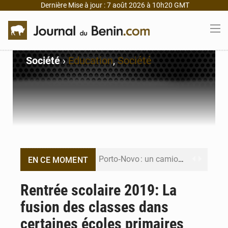
Dernière Mise à jour : 7 août 2026 à 10h20 GMT
Société
›
Education
,
Société
Porto‑Novo : un camion de produits pétroliers embrase Avakpa
EN CE MOMENT
Patrice Talon prend la tête du premier bureau du Sénat du Bénin
Rentrée scolaire 2019: La
fusion des classes dans
Bénin : Djogbénou inspecte le chantier du siège de l’Assemblée
certaines écoles primaires
Bénin et Canada scellent un partenariat inédit