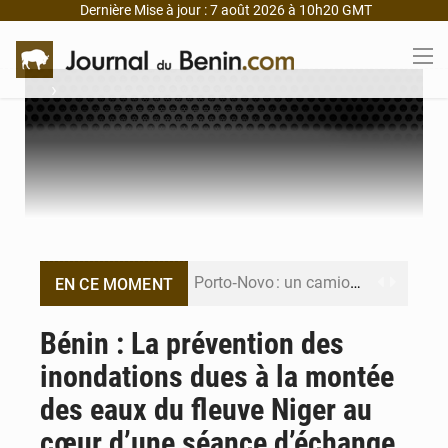
Dernière Mise à jour : 7 août 2026 à 10h20 GMT
›
Porto‑Novo : un camion de produits pétroliers embrase Avakpa
EN CE MOMENT
Patrice Talon prend la tête du premier bureau du Sénat du Bénin
Bénin : La prévention des
inondations dues à la montée
Bénin : Djogbénou inspecte le chantier du siège de l’Assemblée
des eaux du fleuve Niger au
Bénin et Canada scellent un partenariat inédit
cœur d’une séance d’échange