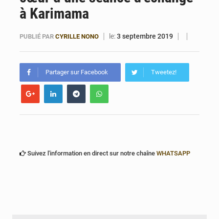
Bénin : Le CEG La Verdure de Ouèdo fait sa mue pour la rentrée
à Karimama
le:
3 septembre 2019
PUBLIÉ PAR
CYRILLE NONO
Partager sur Facebook
Tweetez!
Suivez l'information en direct sur notre chaîne
WHATSAPP