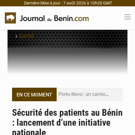
Dernière Mise à jour : 7 août 2026 à 10h20 GMT
›
Santé
Porto‑Novo : un camion de produits pétroliers embrase Avakpa
EN CE MOMENT
Patrice Talon prend la tête du premier bureau du Sénat du Bénin
Sécurité des patients au Bénin
: lancement d’une initiative
Bénin : Djogbénou inspecte le chantier du siège de l’Assemblée
nationale
Bénin et Canada scellent un partenariat inédit