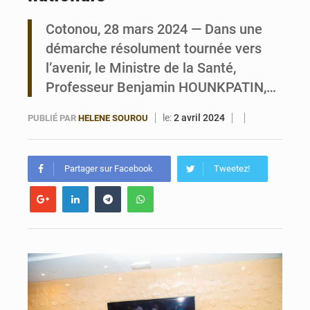
Cotonou, 28 mars 2024 — Dans une
Bénin : Le CEG La Verdure de Ouèdo fait sa mue pour la rentrée
démarche résolument tournée vers
l’avenir, le Ministre de la Santé,
Professeur Benjamin HOUNKPATIN,…
le:
2 avril 2024
PUBLIÉ PAR
HELENE SOUROU
Partager sur Facebook
Tweetez!