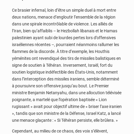
Ce brasier infernal, loin d’être un simple duel à mort entre
deux nations, menace d’engloutir l’ensemble de la région
dans une spirale incontrôlable de violence. Les alliés de
l’Iran, bien qu’affaiblis – le Hezbollah libanais et le Hamas
palestinien ayant subi de lourdes pertes lors d’offensives
israéliennes récentes –, pourraient néanmoins rallumer les
flammes de la discorde. À titre d’exemple, les Houthis
yéménites ont revendiqué des tirs de missiles balistiques en
signe de soutien à Téhéran. Inversement, Israël, fort du
soutien logistique indéfectible des États-Unis, notamment
dans l’interception des missiles iraniens, semble déterminé
à poursuivre son offensive jusqu’au bout. Le Premier
ministre Benjamin Netanyahu, dans une allocution télévisée
poignante, a martelé que l’opération baptisée « Lion
rugissant » avait pour objectif ultime de « briser l’axe iranien
», tandis que son ministre de la Défense, Israel Katz, a lancé
une menace glaçante : « Si Téhéran persiste, elle brûlera. »
Cependant, au milieu de ce chaos, des voix s’élèvent,