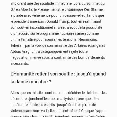
implorant une désescalade immédiate. Lors du sommet du
G7 en Alberta, le Premier ministre britannique Keir Starmer
a plaidé avec véhémence pour un cessez-le-feu, tandis que
le président américain Donald Trump, tout en réaffirmant
son soutien inconditionnel à Israël, a évoqué la possibilité
d’un accord sur le programme nucléaire iranien comme
ultime tentative pour apaiser les tensions. Néanmoins,
Téhéran, par la voix de son ministre des Affaires étrangères
Abbas Araghchi, a catégoriquement rejeté toute
négociation menée sous la contrainte des bombardements
incessants.
L’Humanité retient son souffle : jusqu’à quand
la danse macabre ?
Alors que les missiles continuent de déchirer le ciel et que les
décombres jonchent les rues martyrisées, une question
obsédante hante les esprits : jusqu’où cette spirale de
violence sans nom va-t-elle nous entraîner ? Chaque frappe
vengeresse, chaque riposte sanglante creuse un fossé plus