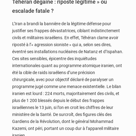
Téhéran dégaine : riposte légitime » ou
escalade fatale ?
L’Iran a brandi la bannière de la légitime défense pour
justifier ses frappes dévastatrices, ciblant indistinctement
civils et militaires israéliens. En effet, Téhéran clame avoir
riposté à l’« agression sioniste » qui a, selon ses dires,
éventré ses installations nucléaires de Natanz et d’Ispahan.
Ces sites sensibles, épicentre des inquiétudes
internationales quant au programme atomique iranien, ont
été la cible de raids israéliens d’une précision
chirurgicale, avec pour objectif déclaré de paralyser un
programme jugé comme une menace existentielle. Le bilan
iranien est lourd : 224 morts, majoritairement des civils, et
plus de 1 200 blessés depuis le début des frappes
israéliennes le 13 juin, si l’on en croit les chiffres de leur
ministère de la Santé. De surcroît, des figures clés des
Gardiens de la Révolution, dont le général Mohammad
Kazemi, ont péri, portant un coup dur à l’appareil militaire
iranien.