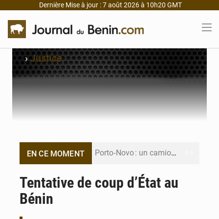
Dernière Mise à jour : 7 août 2026 à 10h20 GMT
›
Justice
Porto‑Novo : un camion de produits pétroliers embrase Avakpa
EN CE MOMENT
Patrice Talon prend la tête du premier bureau du Sénat du Bénin
Tentative de coup d’État au
Bénin
Bénin : Djogbénou inspecte le chantier du siège de l’Assemblée
Bénin et Canada scellent un partenariat inédit