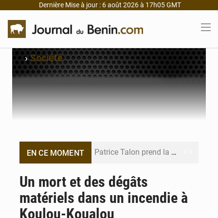
Dernière Mise à jour : 6 août 2026 à 17h05 GMT
›
Société
Patrice Talon prend la tête du premier bureau du Sénat du Bénin
EN CE MOMENT
Bénin : Djogbénou inspecte le chantier du siège de l’Assemblée
Un mort et des dégâts
matériels dans un incendie à
Bénin et Canada scellent un partenariat inédit
Koulou-Koualou
Bénin : Le CEG La Verdure de Ouèdo fait sa mue pour la rentrée