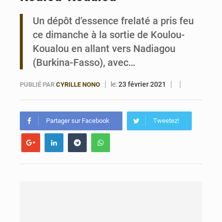
Un dépôt d’essence frelaté a pris feu
Bénin : 14,5 milliards de dollars pour faire de la CDN 3.0 un bouclier économique
ce dimanche à la sortie de Koulou-
Koualou en allant vers Nadiagou
(Burkina-Fasso), avec…
le:
23 février 2021
PUBLIÉ PAR
CYRILLE NONO
Partager sur Facebook
Tweetez!