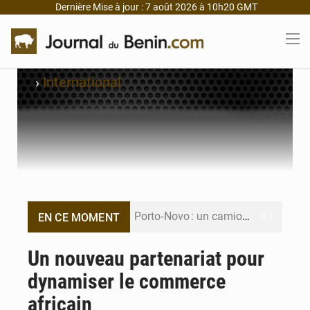
Dernière Mise à jour : 7 août 2026 à 10h20 GMT
›
International
Porto‑Novo : un camion de produits pétroliers embrase Avakpa
EN CE MOMENT
Patrice Talon prend la tête du premier bureau du Sénat du Bénin
Un nouveau partenariat pour
dynamiser le commerce
Bénin : Djogbénou inspecte le chantier du siège de l’Assemblée
africain
Bénin et Canada scellent un partenariat inédit