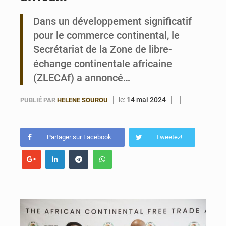
Dans un développement significatif
Bénin : Le CEG La Verdure de Ouèdo fait sa mue pour la rentrée
pour le commerce continental, le
Secrétariat de la Zone de libre-
échange continentale africaine
(ZLECAf) a annoncé…
le:
14 mai 2024
PUBLIÉ PAR
HELENE SOUROU
Partager sur Facebook
Tweetez!