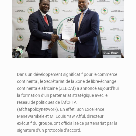
© JD Benin
Dans un développement significatif pour le commerce
continental, le Secrétariat de la Zone de libre-échange
continentale africaine (ZLECAf) a annoncé aujourd’hui
la formation d’un partenariat stratégique avec le
réseau de politiques de l’AfCFTA
(afcftapolicynetwork). En effet, Son Excellence
MeneWamkele et M. Louis Yaw Afful, directeur
exécutif du groupe, ont officialisé ce partenariat par la
signature d’un protocole d’accord.