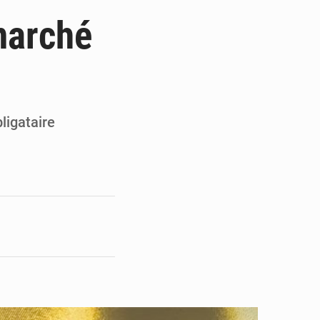
e pour la rentrée
marché
 un bouclier économique
ultats à mi-parcours
mandature 2026-2030
ligataire