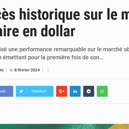
6 août 2026
Bénin : Le CEG La Verdure de Ouèdo fait sa mu
ès historique sur le 
5 août 2026
Bénin : 14,5 milliards de dollars pour faire de la CDN 3.0
aire en dollar
4 août 2026
Bénin : le ministère de l’Intérieur évalue ses rés
4 août 2026
FÉBÉBOXE : la gouvernance, premier combat de la 
lisé une performance remarquable sur le marché ob
n émettant pour la première fois de son…
le:
8 février 2024
OU
book
Tweetez!