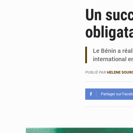
Un succ
obligat
Le Bénin a réa
international e
PUBLIÉ PAR
HELENE SOUR
Partager sur Face