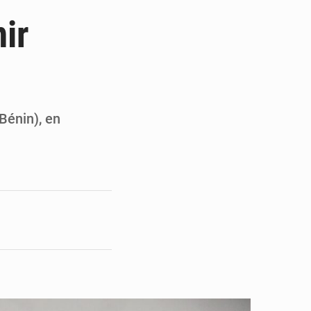
du Sénat du Bénin
nir
ge de l’Assemblée
t
e pour la rentrée
Bénin), en