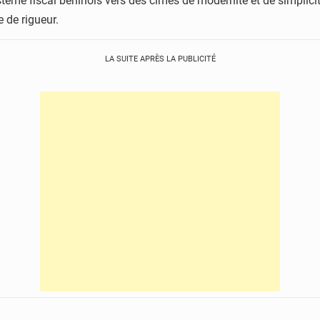
stème fiscal béninois vers des cimes de modernité et de simplicit
 de rigueur.
LA SUITE APRÈS LA PUBLICITÉ