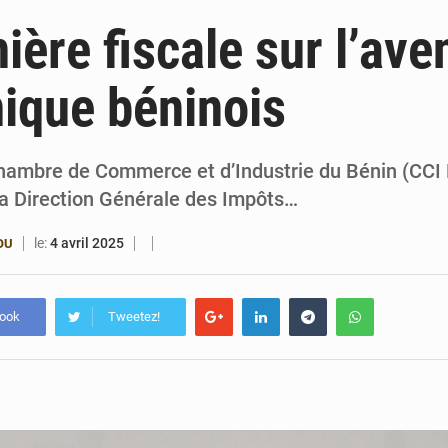
6 août 2026
Patrice Talon prend la tête du premier bureau 
ière fiscale sur l’ave
6 août 2026
Bénin : Djogbénou inspecte le chantier du siè
ique béninois
6 août 2026
Bénin et Canada scellent un partenariat inédi
6 août 2026
Bénin : Le CEG La Verdure de Ouèdo fait sa mu
 Chambre de Commerce et d’Industrie du Bénin (CCI 
la Direction Générale des Impôts…
le:
4 avril 2025
OU
book
Tweetez!