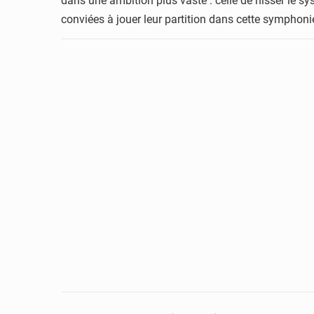
dans une ambition plus vaste : celle de hisser le sy
conviées à jouer leur partition dans cette symphonie