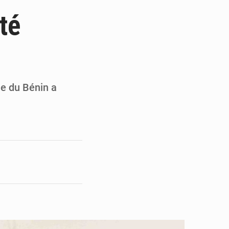
du Sénat du Bénin
té
ge de l’Assemblée
t
e pour la rentrée
ue du Bénin a