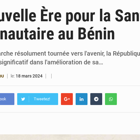
6 août 2026
Patrice Talon prend la tête du premier bureau 
velle Ère pour la San
6 août 2026
Bénin : Djogbénou inspecte le chantier du siè
autaire au Bénin
6 août 2026
Bénin et Canada scellent un partenariat inédi
6 août 2026
Bénin : Le CEG La Verdure de Ouèdo fait sa mu
che résolument tournée vers l'avenir, la Républiq
significatif dans l'amélioration de sa…
le:
18 mars 2024
OU
book
Tweetez!