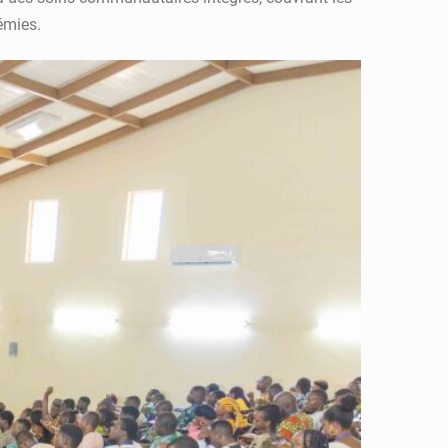
émies.