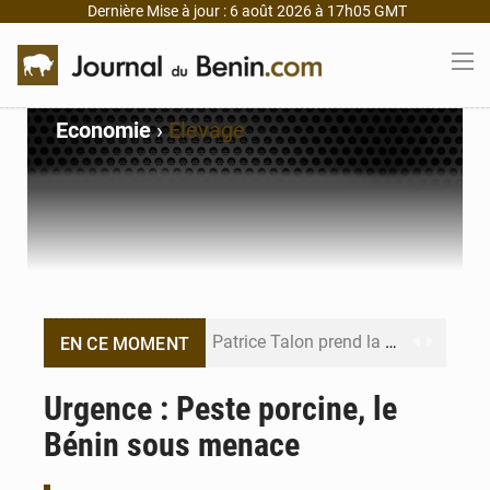
Dernière Mise à jour : 6 août 2026 à 17h05 GMT
Economie
›
Elevage
Patrice Talon prend la tête du premier bureau du Sénat du Bénin
EN CE MOMENT
Bénin : Djogbénou inspecte le chantier du siège de l’Assemblée
Urgence : Peste porcine, le
Bénin sous menace
Bénin et Canada scellent un partenariat inédit
Bénin : Le CEG La Verdure de Ouèdo fait sa mue pour la rentrée