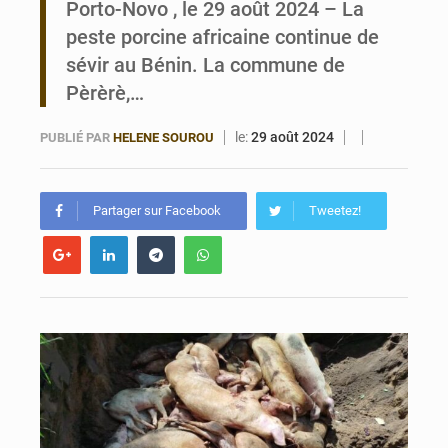
Porto-Novo , le 29 août 2024 – La
peste porcine africaine continue de
Bénin : 14,5 milliards de dollars pour faire de la CDN 3.0 un bouclier économique
sévir au Bénin. La commune de
Pèrèrè,…
le:
29 août 2024
PUBLIÉ PAR
HELENE SOUROU
Partager sur Facebook
Tweetez!