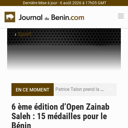
Dernière Mise à jour : 6 août 2026 à 17h05 GMT
›
Sport
Patrice Talon prend la tête du premier bureau du Sénat du Bénin
EN CE MOMENT
Bénin : Djogbénou inspecte le chantier du siège de l’Assemblée
6 ème édition d’Open Zainab
Saleh : 15 médailles pour le
Bénin et Canada scellent un partenariat inédit
Bénin
Bénin : Le CEG La Verdure de Ouèdo fait sa mue pour la rentrée