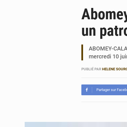
Abomey-
un patr
ABOMEY-CALAVI,
mercredi 10 ju
PUBLIÉ PAR
HELENE SOUR
Partager sur Face