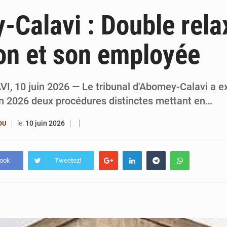
6 août 2026
Patrice Talon prend la tête du premier bureau 
Calavi : Double rela
6 août 2026
Bénin : Djogbénou inspecte le chantier du siè
on et son employée
6 août 2026
Bénin et Canada scellent un partenariat inédi
6 août 2026
Bénin : Le CEG La Verdure de Ouèdo fait sa mu
 10 juin 2026 — Le tribunal d'Abomey-Calavi a e
in 2026 deux procédures distinctes mettant en…
le:
10 juin 2026
OU
book
Tweetez!