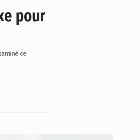
du Sénat du Bénin
xe pour
ge de l’Assemblée
t
e pour la rentrée
xaminé ce