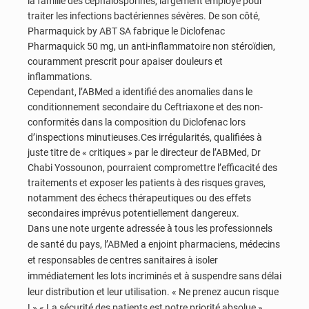
la famille des céphalosporines, largement employé pour
traiter les infections bactériennes sévères. De son côté,
Pharmaquick by ABT SA fabrique le Diclofenac
Pharmaquick 50 mg, un anti-inflammatoire non stéroïdien,
couramment prescrit pour apaiser douleurs et
inflammations.
Cependant, l’ABMed a identifié des anomalies dans le
conditionnement secondaire du Ceftriaxone et des non-
conformités dans la composition du Diclofenac lors
d’inspections minutieuses.
Ces irrégularités, qualifiées à
juste titre de « critiques » par le directeur de l’ABMed, Dr
Chabi Yossounon, pourraient compromettre l’efficacité des
traitements et exposer les patients à des risques graves,
notamment des échecs thérapeutiques ou des effets
secondaires imprévus potentiellement dangereux.
Dans une note urgente adressée à tous les professionnels
de santé du pays, l’ABMed a enjoint pharmaciens, médecins
et responsables de centres sanitaires à isoler
immédiatement les lots incriminés et à suspendre sans délai
leur distribution et leur utilisation. « Ne prenez aucun risque
! » « La sécurité des patients est notre priorité absolue »,