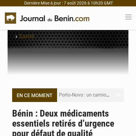
Dernière Mise à jour : 7 août 2026 à 10h20 GMT
›
Santé
Porto‑Novo : un camion de produits pétroliers embrase Avakpa
EN CE MOMENT
Patrice Talon prend la tête du premier bureau du Sénat du Bénin
Bénin : Deux médicaments
essentiels retirés d’urgence
Bénin : Djogbénou inspecte le chantier du siège de l’Assemblée
pour défaut de qualité
Bénin et Canada scellent un partenariat inédit