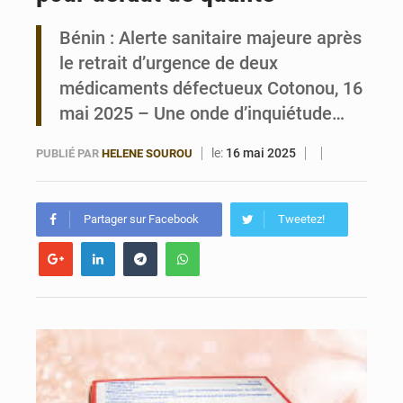
Bénin : Alerte sanitaire majeure après
Bénin : Le CEG La Verdure de Ouèdo fait sa mue pour la rentrée
le retrait d’urgence de deux
médicaments défectueux Cotonou, 16
mai 2025 – Une onde d’inquiétude…
le:
16 mai 2025
PUBLIÉ PAR
HELENE SOUROU
Partager sur Facebook
Tweetez!